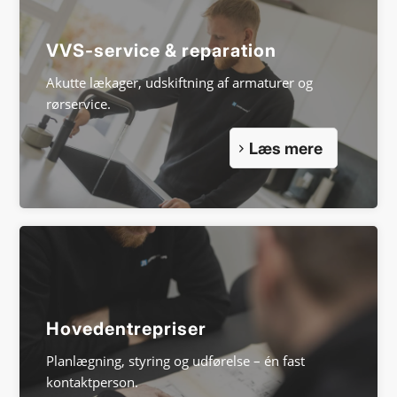
VVS-service
&
reparation
Akutte lækager, udskiftning af armaturer og
rørservice.
Læs mere
Hoved­entrepriser
Planlægning, styring og udførelse – én fast
kontaktperson.