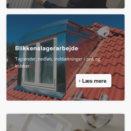
Blikkenslager­arbejde
Tagrender, nedløb, inddækninger i zink og
kobber.
Læs mere