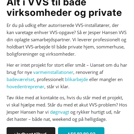
Alt i VVS til både
virksomheder og private
Er du på udkig efter autoriserede VVS-installatører, der
kan varetage enhver VVS-opgave? Så er Jesper Hansen VVS
din oplagte samarbejdspartner. Vi leverer professionelt og
holdbart VVS-arbejde til både private hjem, sommerhuse,
boligforeninger og virksomheder.
Her er intet projekt for stort eller småt – Uanset om du har
brug for nye
varmeinstallationer
, renovering af
badeværelset
, professionelt
blikarbejde
eller mangler en
hovedentreprenør
, står vi klar.
Tøv ikke med at kontakte os, hvis du står med et projekt,
vi skal hjælpe med. Står du med et akut VVS-problem? Hos
Jesper Hansen har vi
døgnvagt
og rykker hurtigt ud, når
det haster – både nat, weekend og på helligdage.